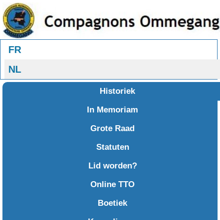
Selecteer uw taal
FR
NL
Historiek
In Memoriam
Grote Raad
Statuten
Lid worden?
Online TTO
Boetiek