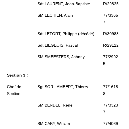
Sdt LAURENT, Jean-Baptiste
R/29825
SM LECHIEN, Alain
77/3365
7
Sdt LETORT, Philippe (décédé)
R/30983
Sdt LIEGEOIS, Pascal
R/29122
SM SMEESTERS, Johnny
77/2992
5
Section 3 :
Chef de
Sgt SOR LAMBERT, Thierry
77/1618
Section
8
SM BENDEL, René
77/3323
7
SM CABY, William
77/4069