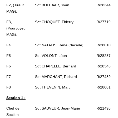
F2, (Tireur
Sdt BOLHAAR, Yvan
R/28344
MAG).
F3,
Sdt CHOQUET, Thierry
R/27719
(Pourvoyeur
MAG).
F4
Sdt NATALIS, René (décédé)
R/28010
F5
Sdt VOLONT, Léon
R/28237
F6
Sdt CHAPELLE, Bernard
R/28346
F7
Sdt MARCHANT, Richard
R/27489
F8
Sdt THEVENIN, Marc
R/28081
Section 1 :
Chef de
Sgt SAUVEUR, Jean-Marie
R/21498
Section