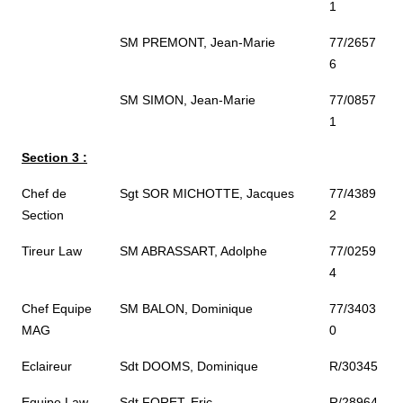
1
SM PREMONT, Jean-Marie
77/2657
6
SM SIMON, Jean-Marie
77/0857
1
Section 3 :
Chef de
Sgt SOR MICHOTTE, Jacques
77/4389
Section
2
Tireur Law
SM ABRASSART, Adolphe
77/0259
4
Chef Equipe
SM BALON, Dominique
77/3403
MAG
0
Eclaireur
Sdt DOOMS, Dominique
R/30345
Equipe Law
Sdt FORET, Eric
R/28964