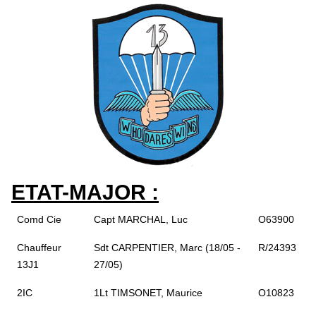
ETAT-MAJOR :
Comd Cie
Capt MARCHAL, Luc
O63900
Chauffeur
Sdt CARPENTIER, Marc (18/05 -
R/24393
13J1
27/05)
2IC
1Lt TIMSONET, Maurice
O10823