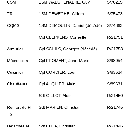
CSM
1SM WAEGHENAERE, Guy
S/76215
TR
1SM DEWEGHE, Willem
S/75473
CQMS
1SM DEMOULIN, Daniel (décédé)
S/74863
Cpl CLEPKENS, Corneille
R/21751
Armurier
Cpl SCHILS, Georges (décédé)
R/21753
Mécanicien
Cpl FROMENT, Jean-Marie
S/98054
Cuisinier
Cpl CORDIER, Léon
S/83624
Chauffeurs
Cpl AUQUIER, Alain
S/89631
Sdt GILLOT, Alain
R/21450
Renfort du Pl
Sdt MARIEN, Christian
R/21745
TS
Détachés au
Sdt COJA, Christian
R/21446