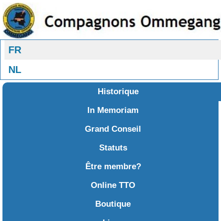
Sélectionnez votre langue
FR
NL
Historique
In Memoriam
Grand Conseil
Statuts
Être membre?
Online TTO
Boutique