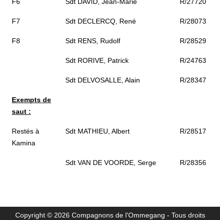
F6
Sdt DAVID, Jean-Marie
R/27720
F7
Sdt DECLERCQ, René
R/28073
F8
Sdt RENS, Rudolf
R/28529
Sdt RORIVE, Patrick
R/24763
Sdt DELVOSALLE, Alain
R/28347
Exempts de
saut :
Restés à
Sdt MATHIEU, Albert
R/28517
Kamina
Sdt VAN DE VOORDE, Serge
R/28356
Copyright © 2026 Compagnons de l'Ommegang - Tous droits