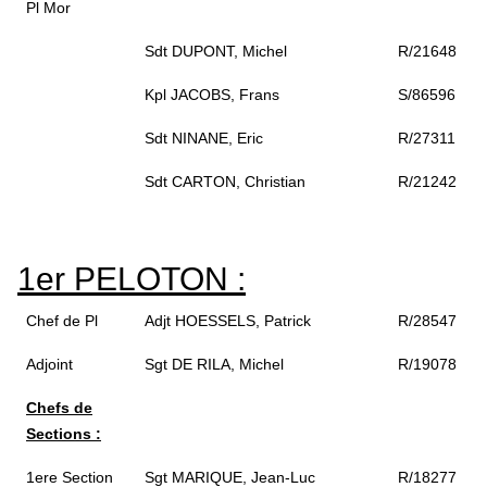
Pl Mor
Sdt DUPONT, Michel
R/21648
Kpl JACOBS, Frans
S/86596
Sdt NINANE, Eric
R/27311
Sdt CARTON, Christian
R/21242
1er PELOTON :
Chef de Pl
Adjt HOESSELS, Patrick
R/28547
Adjoint
Sgt DE RILA, Michel
R/19078
Chefs de
Sections :
1ere Section
Sgt MARIQUE, Jean-Luc
R/18277