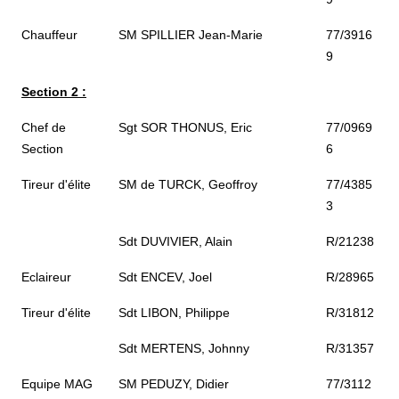
Chauffeur
SM SPILLIER Jean-Marie
77/3916
9
Section 2 :
Chef de
Sgt SOR THONUS, Eric
77/0969
Section
6
Tireur d'élite
SM de TURCK, Geoffroy
77/4385
3
Sdt DUVIVIER, Alain
R/21238
Eclaireur
Sdt ENCEV, Joel
R/28965
Tireur d'élite
Sdt LIBON, Philippe
R/31812
Sdt MERTENS, Johnny
R/31357
Equipe MAG
SM PEDUZY, Didier
77/3112