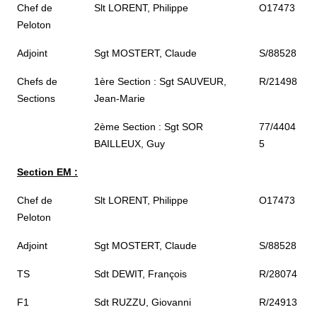
Chef de
Slt LORENT, Philippe
O17473
Peloton
Adjoint
Sgt MOSTERT, Claude
S/88528
Chefs de
1ère Section : Sgt SAUVEUR,
R/21498
Sections
Jean-Marie
2ème Section : Sgt SOR
77/4404
BAILLEUX, Guy
5
Section EM :
Chef de
Slt LORENT, Philippe
O17473
Peloton
Adjoint
Sgt MOSTERT, Claude
S/88528
TS
Sdt DEWIT, François
R/28074
F1
Sdt RUZZU, Giovanni
R/24913