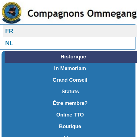
Sélectionnez votre langue
FR
NL
Historique
In Memoriam
Grand Conseil
Statuts
Être membre?
Online TTO
Boutique