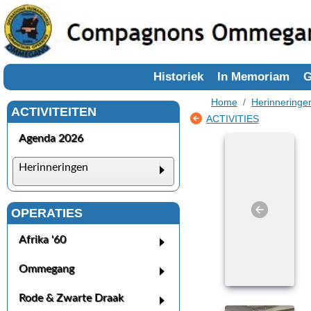
Historiek
In Memoriam
G
Home
Herinneringe
ACTIVITEITEN
ACTIVITIES
Agenda 2026
Herinneringen
OPERATIES
Afrika '60
Ommegang
Rode & Zwarte Draak