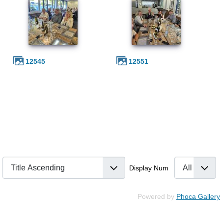
12545
12551
Display Num
Powered by
Phoca Gallery