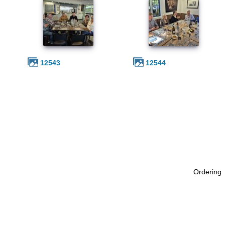
12543
12544
Ordering