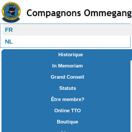
Sélectionnez votre langue
FR
NL
Historique
In Memoriam
Grand Conseil
Statuts
Être membre?
Online TTO
Boutique