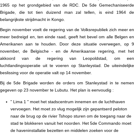
1965 op het grondgebied van de RDC. De 5de Gemechaniseerde
Brigade, die tot tien duizend man zal tellen, is eind 1964 de
belangrijkste strijdmacht in Kongo.
Begin november voelt de regering van de Volksrepubliek zich meer en
meer bedreigd en, ten einde raad, geeft het bevel om alle Belgen en
Amerikanen aan te houden. Door deze situatie overwegen, op 9
november, de Belgische - en de Amerikaanse regering, met het
akkoord van de regering van Leopoldstad, om een
luchtlandingsoperatie uit te voeren op Stanleystad. De uiteindelijke
beslissing voor de operatie valt op 14 november.
Bij de 5de Brigade worden de orders om Stanleystad in te nemen
gegeven op 23 november te Lubutu. Het
plan
is eenvoudig
:
" Lima 1 " moet het stadscentrum innemen en de luchthaven
vervoegen. Het moet zo vlug mogelijk zijn gepantserd peloton
naar de brug op de rivier Tshopo sturen om de toegang naar de
stad te blokkeren vanuit het noorden. Het 5de Commando moet
de haveninstallatie bezetten en middelen zoeken voor de