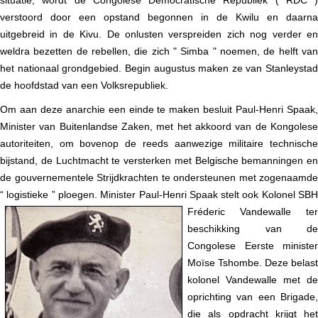
verstoord door een opstand begonnen in de Kwilu en daarna
uitgebreid in de Kivu. De onlusten verspreiden zich nog verder en
weldra bezetten de rebellen, die zich " Simba " noemen, de helft van
het nationaal grondgebied. Begin augustus maken ze van Stanleystad
de hoofdstad van een Volksrepubliek.
Om aan deze anarchie een einde te maken besluit Paul-Henri Spaak,
Minister van Buitenlandse Zaken, met het akkoord van de Kongolese
autoriteiten, om bovenop de reeds aanwezige militaire technische
bijstand, de Luchtmacht te versterken met Belgische bemanningen en
de gouvernementele Strijdkrachten te ondersteunen met zogenaamde
“ logistieke ” ploegen. Minister Paul-Henri Spaak stelt ook
Kolonel SB
Fréderic Vandewalle ter
beschikking van de
Congolese Eerste minister
Moïse Tshombe. Deze belast
kolonel Vandewalle met de
oprichting van een Brigade,
die als opdracht krijgt het