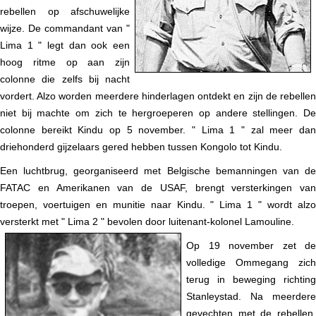
rebellen op afschuwelijke
wijze. De commandant van "
Lima 1 " legt dan ook een
hoog ritme op aan zijn
colonne die zelfs bij nacht
vordert. Alzo worden meerdere hinderlagen ontdekt en zijn de rebellen
niet bij machte om zich te hergroeperen op andere stellingen. De
colonne bereikt Kindu op 5 november. " Lima 1 " zal meer dan
driehonderd gijzelaars gered hebben tussen Kongolo tot Kindu.
Een luchtbrug, georganiseerd met Belgische bemanningen van de
FATAC en Amerikanen van de USAF, brengt versterkingen van
troepen, voertuigen en munitie naar Kindu. " Lima 1 " wordt alzo
versterkt met " Lima 2 " bevolen door
luitenant-kolonel Lamouline.
Op 19 november zet de
volledige Ommegang zich
terug in beweging richting
Stanleystad. Na meerdere
gevechten met de rebellen,