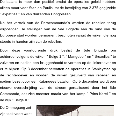
De balans is meer dan positief omdat de operaties geleid hebben,
alleen maar voor Stan en Paulis, tot de bevrijding van 2.375 gegijzelde
" expatriés " en van duizenden Congolezen.
Na het vertrek van de Paracommando's worden de rebellen terug
vrijpostiger. De stellingen van de 5de Brigade aan de rand van de
Europese stad worden permanent beschoten vanuit de wijken die nog
steeds in handen zijn van de rebellen.
Door deze voortdurende druk beslist de 5de Brigade om
achtereenvolgens de wijken " Belge 1 ", " Mangobo " en " Bruxelles " te
zuiveren en nadien een bruggenhoofd te vormen op de linkeroever en
er te blijven. Op 3 december hervatten de operaties in Stanleystad op
de rechteroever en worden de wijken gezuiverd van rebellen en
nadien bezet door een Katangees bataljon. Op 5 december wordt een
nieuwe overschrijding van de stroom gerealiseerd door het 5de
Commando, dat zich meester maakt van het kamp " Prins Karel " en
de wijk " Belge II ".
De Ommegang zet
zijn taak voort want