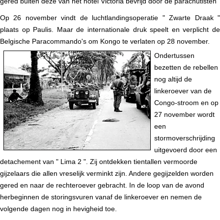
gered buiten deze van het hotel Victoria bevrijd door de parachutisten
Op 26 november vindt de luchtlandingsoperatie " Zwarte Draak "
plaats op Paulis. Maar de internationale druk speelt en verplicht de
Belgische Paracommando's om Kongo te verlaten op 28 november.
Ondertussen
bezetten de rebellen
nog altijd de
linkeroever van de
Congo-stroom en op
27 november wordt
een
stormoverschrijding
uitgevoerd door een
detachement van " Lima 2 ". Zij ontdekken tientallen vermoorde
gijzelaars die allen vreselijk verminkt zijn. Andere gegijzelden worden
gered en naar de rechteroever gebracht. In de loop van de avond
herbeginnen de storingsvuren vanaf de linkeroever en nemen de
volgende dagen nog in hevigheid toe.