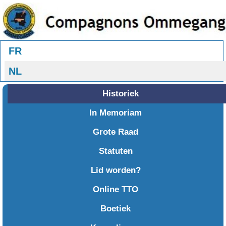
Selecteer uw taal
FR
NL
Historiek
In Memoriam
Grote Raad
Statuten
Lid worden?
Online TTO
Boetiek