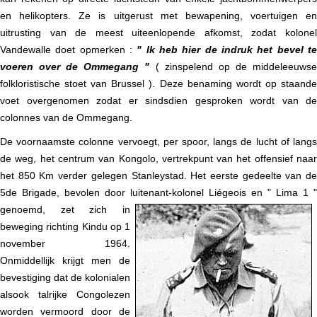
en helikopters.
Ze is uitgerust met bewapening, voertuigen en
uitrusting van de meest uiteenlopende afkomst, zodat kolonel
Vandewalle doet opmerken :
" Ik heb hier de indruk het bevel te
voeren over de Ommegang "
( zinspelend op de middeleeuws
folkloristische stoet van Brussel ). Deze benaming wordt op staande
voet overgenomen zodat er sindsdien gesproken wordt van de
colonnes van de Ommegang.
De voornaamste colonne vervoegt, per spoor, langs de lucht of langs
de weg, het centrum van Kongolo, vertrekpunt van het offensief naar
het 850 Km verder gelegen Stanleystad. Het eerste gedeelte van de
5de Brigade, bevolen door luitenant-kolonel Liégeois
en " Lima 1 "
genoemd, zet zich in
beweging richting Kindu op 1
november 1964.
Onmiddellijk krijgt men de
bevestiging dat de kolonialen
alsook talrijke Congolezen
worden vermoord door de