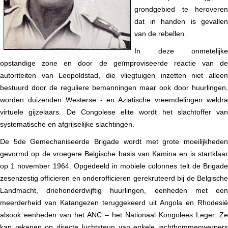
grondgebied te heroveren
dat in handen is gevallen
van de rebellen.
In deze onmetelijke
opstandige zone en door de geïmproviseerde reactie van de
autoriteiten van Leopoldstad, die vliegtuigen inzetten niet alleen
bestuurd door de reguliere bemanningen maar ook door huurlingen,
worden duizenden Westerse - en Aziatische vreemdelingen weldra
virtuele gijzelaars. De Congolese elite wordt het slachtoffer van
systematische en afgrijselijke slachtingen.
De 5de Gemechaniseerde Brigade wordt met grote moeilijkheden
gevormd op de vroegere Belgische basis van Kamina en is startklaar
op 1 november 1964. Opgedeeld in mobiele colonnes telt de Brigade
zesenzestig officieren en onderofficieren gerekruteerd bij de Belgische
Landmacht, driehonderdvijftig huurlingen, eenheden met een
meerderheid van Katangezen teruggekeerd uit Angola en Rhodesië
alsook eenheden van het ANC – het Nationaal Kongolees Leger. Ze
kan rekenen op directe luchtsteun van enkele jachtbommenwerpers