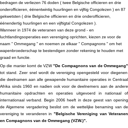
bedragen de verliezen 76 doden ( twee Belgische officieren en drie
onderofficieren, éénentwintig huurlingen en vijftig Congolezen ) en 87
gekwetsten ( drie Belgische officieren en drie onderofficieren,
éénendertig huurlingen en een vijftigtal Congolezen ).
Wanneer in 1974 de veteranen van deze grond - en
luchtlandingsoperaties een vereniging oprichten, kiezen ze voor de
naam
"
Ommegang
"
en noemen ze elkaar
"
Compagnons
"
om het
wapenbroederschap te bestendigen zonder rekening te houden met
graad en functie.
Op die manier komt de VZW
"
De Compagnons van de Ommegang
tot stand. Zeer snel wordt de vereniging opengesteld voor diegenen
die deelnamen aan alle gewapende humanitaire operaties in Centraal
Afrika sinds 1960 en nadien ook voor de deelnemers aan de andere
humanitaire opdrachten en operaties uitgevoerd in nationaal of
internationaal verband.
Begin 2006 heeft in deze geest van openin
de Algemene vergadering beslist om de wettelijke benaming van de
vereniging te veranderen in
"Belgische Vereniging van Veterane
en Compagnons van de Ommegang (VZW.)".