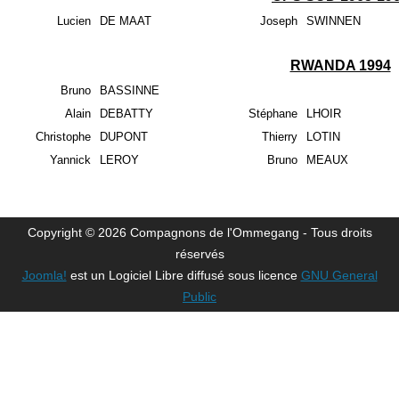
Lucien
DE MAAT
Joseph
SWINNEN
RWANDA 1994
Bruno
BASSINNE
Alain
DEBATTY
Stéphane
LHOIR
Christophe
DUPONT
Thierry
LOTIN
Yannick
LEROY
Bruno
MEAUX
Copyright © 2026 Compagnons de l'Ommegang - Tous droits
réservés
Joomla!
est un Logiciel Libre diffusé sous licence
GNU General
Public