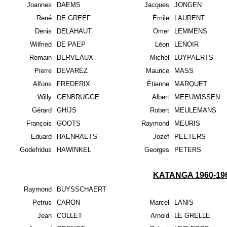
Joannes
DAEMS
Jacques
JONGEN
René
DE GREEF
Émile
LAURENT
Denis
DELAHAUT
Omer
LEMMENS
Wilfried
DE PAEP
Léon
LENOIR
Romain
DERVEAUX
Michel
LUYPAERTS
Pierre
DEVAREZ
Maurice
MASS
Alfons
FREDERIX
Étienne
MARQUET
Willy
GENBRUGGE
Albert
MEEUWISSEN
Gérard
GHIJS
Robert
MEULEMANS
François
GOOTS
Raymond
MEURIS
Eduard
HAENRAETS
Jozef
PEETERS
Godefridus
HAWINKEL
Georges
PETERS
KATANGA 1960-19
Raymond
BUYSSCHAERT
Petrus
CARON
Marcel
LANIS
Jean
COLLET
Arnold
LE GRELLE