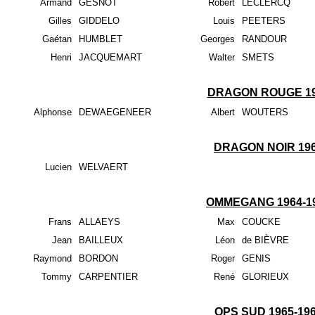
Armand
GESNOT
Robert
LECLERCQ
Gilles
GIDDELO
Louis
PEETERS
Gaétan
HUMBLET
Georges
RANDOUR
Henri
JACQUEMART
Walter
SMETS
DRAGON ROUGE 1
Alphonse
DEWAEGENEER
Albert
WOUTERS
DRAGON NOIR 19
Lucien
WELVAERT
OMMEGANG 1964-1
Frans
ALLAEYS
Max
COUCKE
Jean
BAILLEUX
Léon
de BIÈVRE
Raymond
BORDON
Roger
GENIS
Tommy
CARPENTIER
René
GLORIEUX
OPS SUD 1965-19