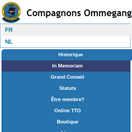
Sélectionnez votre langue
FR
NL
Historique
In Memoriam
Grand Conseil
Statuts
Être membre?
Online TTO
Boutique